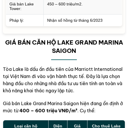
Giá bán Lake
450 – 600 triệu/m2.
Tower:
Pháp lý:
Nhận sổ hồng từ tháng 6/2023
GIÁ BÁN CĂN HỘ LAKE GRAND MARINA
SAIGON
Tòa Lake là dấu ấn đầu tiên của Marriott International
tại Việt Nam đi vào vận hành thực tế. Đây là lựa chọn
hàng đầu cho những nhà đầu tư ưu tiên tính an toàn và
khả năng khai thác ngay lập tức.
Giá bán Lake Grand Marina Saigon hiện đang ổn định ở
mức từ
400 – 600 triệu VNĐ/m²
. Cụ thể:
Loại căn hộ
Diện
Giá
Cho thuê Lake