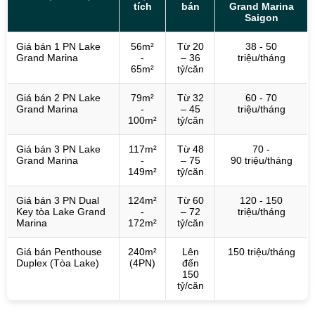
tích
bán
Grand Marina
Saigon
Giá bán 1 PN Lake
56m²
Từ 20
38 - 50
Grand Marina
-
– 36
triệu/tháng
65m²
tỷ/căn
Giá bán 2 PN Lake
79m²
Từ 32
60 - 70
Grand Marina
-
– 45
triệu/tháng
100m²
tỷ/căn
Giá bán 3 PN Lake
117m²
Từ 48
70 -
Grand Marina
-
– 75
90 triệu/tháng
149m²
tỷ/căn
Giá bán 3 PN Dual
124m²
Từ 60
120 - 150
Key tòa Lake Grand
-
– 72
triệu/tháng
Marina
172m²
tỷ/căn
Giá bán Penthouse
240m²
Lên
150 triệu/tháng
Duplex (Tòa Lake)
(4PN)
đến
150
tỷ/căn