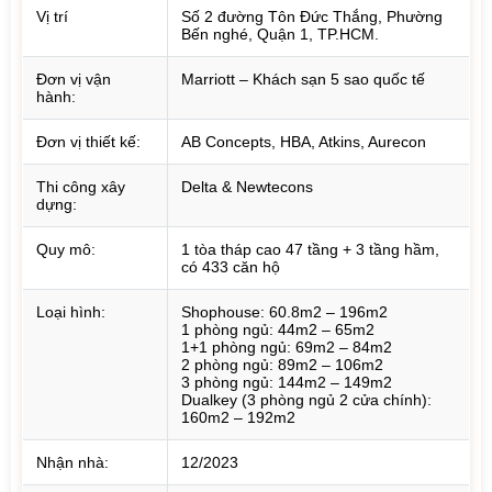
Vị trí
Số 2 đường Tôn Đức Thắng, Phường
Bến nghé, Quận 1, TP.HCM.
Đơn vị vận
Marriott – Khách sạn 5 sao quốc tế
hành:
Đơn vị thiết kế:
AB Concepts, HBA, Atkins, Aurecon
Thi công xây
Delta & Newtecons
dựng:
Quy mô:
1 tòa tháp cao 47 tầng + 3 tầng hầm,
có 433 căn hộ
Loại hình:
Shophouse: 60.8m2 – 196m2
1 phòng ngủ: 44m2 – 65m2
1+1 phòng ngủ: 69m2 – 84m2
2 phòng ngủ: 89m2 – 106m2
3 phòng ngủ: 144m2 – 149m2
Dualkey (3 phòng ngủ 2 cửa chính):
160m2 – 192m2
Nhận nhà:
12/2023