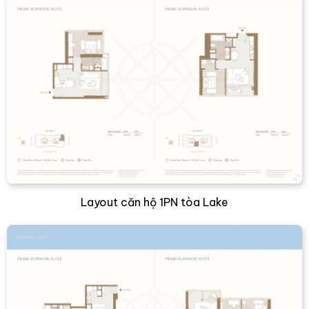
Layout căn hộ 1PN tòa Lake