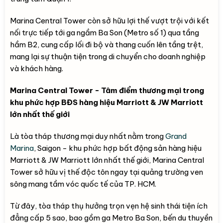
Marina Central Tower còn sở hữu lợi thế vượt trội với kết
nối trực tiếp tới ga ngầm Ba Son (Metro số 1) qua tầng
hầm B2, cung cấp lối đi bộ và thang cuốn lên tầng trệt,
mang lại sự thuận tiện trong di chuyển cho doanh nghiệp
và khách hàng.
Marina Central Tower - Tâm điểm thương mại trong
khu phức hợp BĐS hàng hiệu Marriott & JW Marriott
lớn nhất thế giới
Là tòa tháp thương mại duy nhất nằm trong
Grand
Marina
, Saigon - khu phức hợp bất động sản hàng hiệu
Marriott & JW Marriott lớn nhất thế giới, Marina Central
Tower sở hữu vị thế độc tôn ngay tại quảng trường ven
sông mang tầm vóc quốc tế của TP. HCM.
Từ đây, tòa tháp thụ hưởng trọn vẹn hệ sinh thái tiện ích
đẳng cấp 5 sao, bao gồm ga Metro Ba Son, bến du thuyền