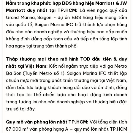
Nằm trong khu phức hợp BĐS hàng hiệu Marriott & JW
Marriott duy nhất tại TP.HCM:
Là viên ngọc quý của
Grand Marina, Saigon - dự án BĐS hàng hiệu mang tầm
vóc quốc tế, Saigon Marina IFC trở thành lựa chọn hàng
đầu cho các doanh nghiệp và thương hiệu cao cấp muốn
khẳng định đẳng cấp toàn cầu và tiếp cận tầng lớp tinh
hoa ngay tại trung tâm thành phố.
Tháp thương mại theo mô hình TOD đầu tiên & duy
nhất tại Việt Nam:
Kết nối ngầm trực tiếp với ga Metro
Ba Son (Tuyến Metro số 1), Saigon Marina IFC thiết lập
chuẩn mực mới trong phát triển thương mại tại Việt Nam,
đảm bảo lưu lượng khách hàng dồi dào và ổn định, đồng
thời tạo lợi thế chiến lược cho hoạt động kinh doanh
trong tương lai cho các doanh nghiệp và thương hiệu đặt
trụ sở tại đây.
Quy mô văn phòng lớn nhất TP.HCM:
Với tổng diện tích
87.000 m² văn phòng hạng A – quy mô lớn nhất TP.HCM