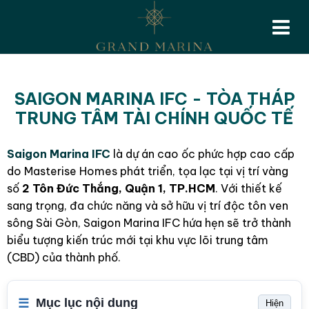
SAIGON MARINA IFC - TÒA THÁP
TRUNG TÂM TÀI CHÍNH QUỐC TẾ
Saigon Marina IFC
là dự án cao ốc phức hợp cao cấp
do Masterise Homes phát triển, tọa lạc tại vị trí vàng
số
2 Tôn Đức Thắng, Quận 1, TP.HCM
. Với thiết kế
sang trọng, đa chức năng và sở hữu vị trí độc tôn ven
sông Sài Gòn, Saigon Marina IFC hứa hẹn sẽ trở thành
biểu tượng kiến trúc mới tại khu vực lõi trung tâm
(CBD) của thành phố.
Mục lục nội dung
Hiện