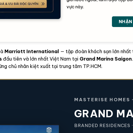
vực này.
NHẬN 
và
Marriott International
— tập đoàn khách sạn lớn nhất t
s
đầu tiên và lớn nhất Việt Nam tại
Grand Marina Saigon
ững chủ nhân kiệt xuất tại trung tâm TP.HCM.
MASTERISE HOMES ·
GRAND M
BRANDED RESIDENCES ·