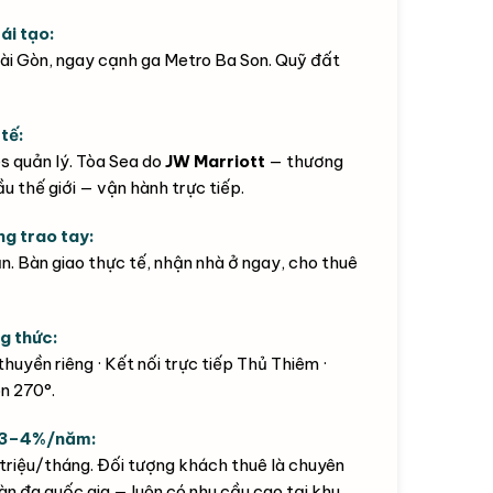
ái tạo:
ài Gòn, ngay cạnh ga Metro Ba Son. Quỹ đất
tế:
s quản lý. Tòa Sea do
JW Marriott
— thương
 thế giới — vận hành trực tiếp.
ng trao tay:
. Bàn giao thực tế, nhận nhà ở ngay, cho thuê
g thức:
huyền riêng · Kết nối trực tiếp Thủ Thiêm ·
n 270°.
d 3–4%/năm:
riệu/tháng. Đối tượng khách thuê là chuyên
àn đa quốc gia — luôn có nhu cầu cao tại khu