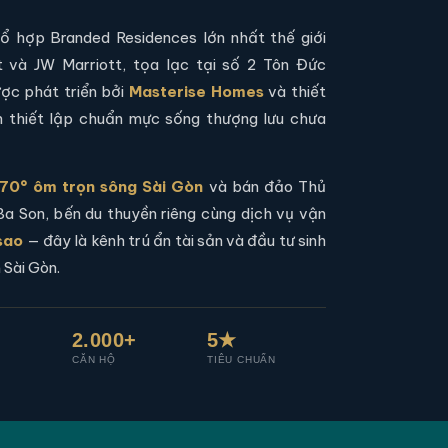
ổ hợp Branded Residences lớn nhất thế giới
t và JW Marriott, tọa lạc tại số 2 Tôn Đức
ợc phát triển bởi
Masterise Homes
và thiết
n thiết lập chuẩn mực sống thượng lưu chưa
70° ôm trọn sông Sài Gòn
và bán đảo Thủ
a Son, bến du thuyền riêng cùng dịch vụ vận
sao
— đây là kênh trú ẩn tài sản và đầu tư sinh
m Sài Gòn.
2.000+
5★
CĂN HỘ
TIÊU CHUẨN