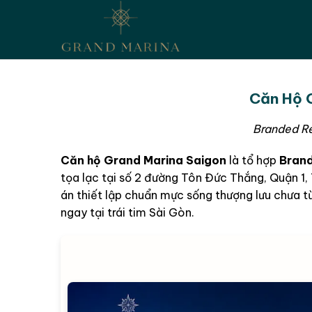
Căn Hộ G
Branded Re
Căn hộ Grand Marina Saigon
là tổ hợp
Brand
tọa lạc tại số 2 đường Tôn Đức Thắng, Quận 1,
án thiết lập chuẩn mực sống thượng lưu chưa từn
ngay tại trái tim Sài Gòn.