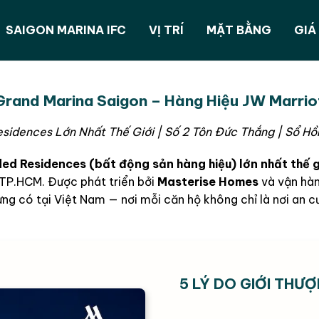
SAIGON MARINA IFC
VỊ TRÍ
MẶT BẰNG
GIÁ
rand Marina Saigon – Hàng Hiệu JW Marrio
sidences Lớn Nhất Thế Giới | Số 2 Tôn Đức Thắng | Sổ Hồ
ed Residences (bất động sản hàng hiệu) lớn nhất thế g
 TP.HCM. Được phát triển bởi
Masterise Homes
và vận hà
g có tại Việt Nam — nơi mỗi căn hộ không chỉ là nơi an cư, m
5 LÝ DO GIỚI THƯ