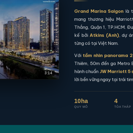
Grand Marina Saigon
là t
mang thương hiệu Marriot
Thắng, Quận 1, TP.HCM. Đư
kế bởi
Atkins (Anh)
, dự á
từng có tại Việt Nam.
Với
tầm nhìn panorama 2
Thiêm, 50m đến ga Metro B
hành chuẩn
JW Marriott 5 
3:14
lời bền vững ngay tại trái ti
10ha
4
QUY MÔ
TÒA THÁP