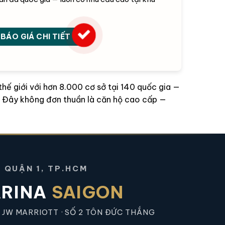
BÁO GIÁ CHI TIẾT
hế giới với hơn 8.000 cơ sở tại 140 quốc gia —
. Đây không đơn thuần là căn hộ cao cấp —
 QUẬN 1, TP.HCM
ARINA
SAIGON
 JW MARRIOTT · SỐ 2 TÔN ĐỨC THẮNG