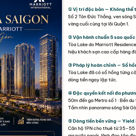
① Vị trí độc bản — Không thể t
Số 2 Tôn Đức Thắng, ven sông S
vàng cuối cùng tại lõi Quận 1.
② Vận hành chuẩn 5 sao quốc 
Tòa Lake do Marriott Residence
hiệu khách sạn cao cấp hàng đầu
③ Pháp lý hoàn chỉnh — Sổ hồ
Tòa Lake đã có sổ hồng từng căn
dòng tiền ngay lập tức.
④ Đặc quyền kết nối đa phươn
50m đến ga Metro số 1 · Bến du t
Tầm nhìn panorama sông Sài Gò
⑤ Dòng tiền bền vững — Yiel
Căn hộ 1PN cho thuê từ 35–55 t
gia nước ngoài, lãnh đạo tập đo