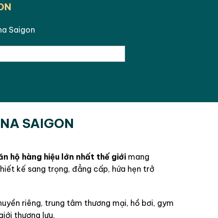
ON
ina Saigon
INA SAIGON
n hộ hàng hiệu lớn nhất thế giới
mang
thiết kế sang trọng, đẳng cấp, hứa hẹn trở
huyền riêng, trung tâm thương mại, hồ bơi, gym
iới thượng lưu.