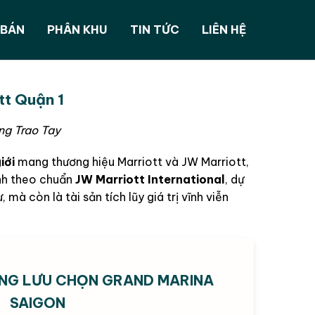
 BÁN
PHÂN KHU
TIN TỨC
LIÊN HỆ
tt Quận 1
ng Trao Tay
iới
mang thương hiệu Marriott và JW Marriott,
nh theo chuẩn
JW Marriott International
, dự
à còn là tài sản tích lũy giá trị vĩnh viễn
ỢNG LƯU CHỌN GRAND MARINA
SAIGON