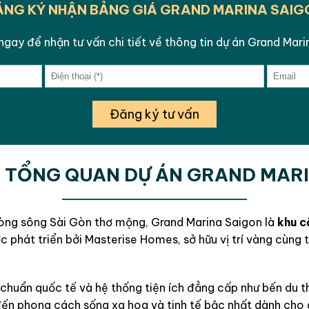
ĂNG KÝ NHẬN BẢNG GIÁ GRAND MARINA SAIG
gay để nhận tư vấn chi tiết về thông tin dự án Grand Mar
Đăng ký tư vấn
 TỔNG QUAN DỰ ÁN GRAND MAR
dòng sông Sài Gòn thơ mộng, Grand Marina Saigon là
khu că
c phát triển bởi Masterise Homes, sở hữu vị trí vàng cùng 
chuẩn quốc tế và hệ thống tiện ích đẳng cấp như bến du t
n phong cách sống xa hoa và tinh tế bậc nhất dành cho g