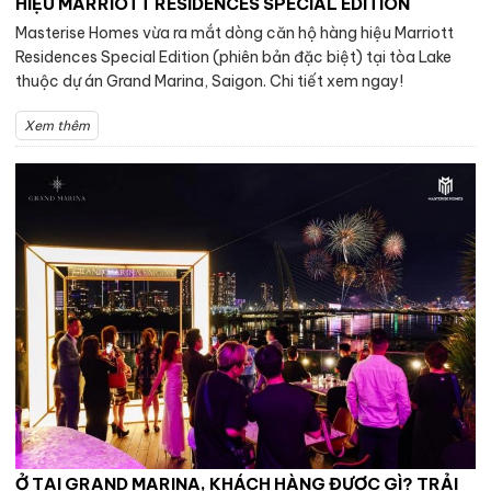
HIỆU MARRIOTT RESIDENCES SPECIAL EDITION
Masterise Homes vừa ra mắt dòng căn hộ hàng hiệu Marriott
Residences Special Edition (phiên bản đặc biệt) tại tòa Lake
thuộc dự án Grand Marina, Saigon. Chi tiết xem ngay!
Xem thêm
Ở TẠI GRAND MARINA, KHÁCH HÀNG ĐƯỢC GÌ? TRẢI