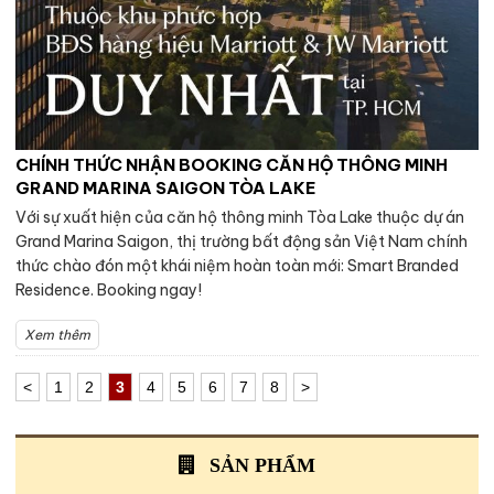
CHÍNH THỨC NHẬN BOOKING CĂN HỘ THÔNG MINH
GRAND MARINA SAIGON TÒA LAKE
Với sự xuất hiện của căn hộ thông minh Tòa Lake thuộc dự án
Grand Marina Saigon, thị trường bất động sản Việt Nam chính
thức chào đón một khái niệm hoàn toàn mới: Smart Branded
Residence. Booking ngay!
Xem thêm
<
1
2
3
4
5
6
7
8
>
SẢN PHẨM