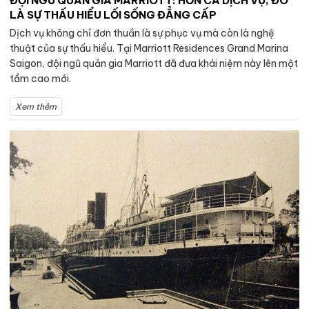
ĐỘI NGŨ QUẢN GIA MARRIOTT: HƠN CẢ DỊCH VỤ, ĐÓ
LÀ SỰ THẤU HIỂU LỐI SỐNG ĐẲNG CẤP
Dịch vụ không chỉ đơn thuần là sự phục vụ mà còn là nghệ
thuật của sự thấu hiểu. Tại Marriott Residences Grand Marina
Saigon, đội ngũ quản gia Marriott đã đưa khái niệm này lên một
tầm cao mới.
Xem thêm