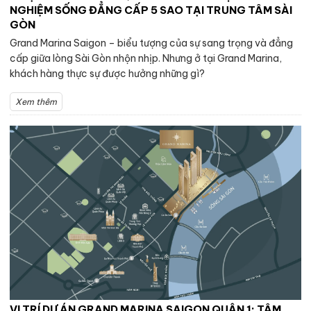
NGHIỆM SỐNG ĐẲNG CẤP 5 SAO TẠI TRUNG TÂM SÀI
GÒN
Grand Marina Saigon – biểu tượng của sự sang trọng và đẳng
cấp giữa lòng Sài Gòn nhộn nhịp. Nhưng ở tại Grand Marina,
khách hàng thực sự được hưởng những gì?
Xem thêm
VỊ TRÍ DỰ ÁN GRAND MARINA SAIGON QUẬN 1: TÂM